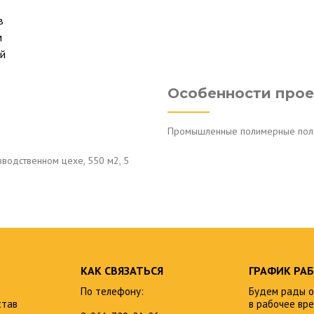
в
м
ей
Особенности прое
Промышленные полимерные полы 
одственном цехе, 550 м2, 5
КАК СВЯЗАТЬСЯ
ГРАФИК РА
По телефону:
Будем рады о
став
в рабочее вре