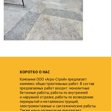
КОРОТКО О НАС
Компания ООО «Агро-Строй» предлагает
комплекс общестроительных работ. В состав
предлагаемых работ входит: монолитные
бетонные работы, работы по внутренней
и наружной отделке, работы по возведению
перекрытий и металлоконструкций,
электромонтажные и сантехнические работы.
Также наша организация предлагает