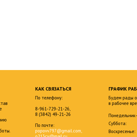
КАК СВЯЗАТЬСЯ
ГРАФИК РА
По телефону:
Будем рады о
став
в рабочее вре
е
8-961-729-21-26,
8 (3842) 49-21-26
Понедельник-
нию
Суббота:
По почте:
боты.
popovv797@gmail.com,
Воскресенье:
o213cv@mail.ru