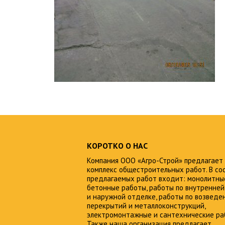
КОРОТКО О НАС
Компания ООО «Агро-Строй» предлагает
комплекс общестроительных работ. В со
предлагаемых работ входит: монолитны
бетонные работы, работы по внутренней
и наружной отделке, работы по возведе
перекрытий и металлоконструкций,
электромонтажные и сантехнические ра
Также наша организация предлагает