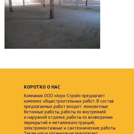
КОРОТКО О НАС
Компания ООО «Агро-Строй» предлагает
комплекс общестроительных работ. В состав
предлагаемых работ входит: монолитные
бетонные работы, работы по внутренней
и наружной отделке, работы по возведению
перекрытий и металлоконструкций,
электромонтажные и сантехнические работы.
Также наша организация предлагает