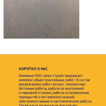
КОРОТКО О НАС
Компания ООО «Агро-Строй» предлагает
комплекс общестроительных работ. В состав
предлагаемых работ входит: монолитные
бетонные работы, работы по внутренней
и наружной отделке, работы по возведению
перекрытий и металлоконструкций,
электромонтажные и сантехнические работы.
Также наша организация предлагает