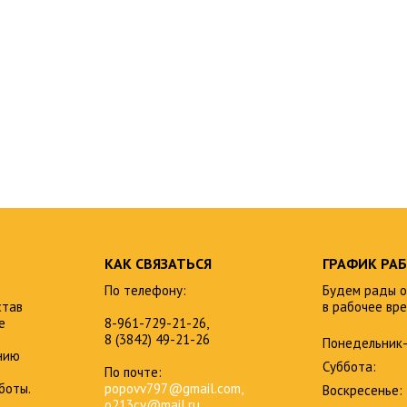
КАК СВЯЗАТЬСЯ
ГРАФИК РА
По телефону:
Будем рады о
став
в рабочее вре
е
8-961-729-21-26,
8 (3842) 49-21-26
Понедельник-
нию
Суббота:
По почте:
боты.
popovv797@gmail.com,
Воскресенье:
o213cv@mail.ru