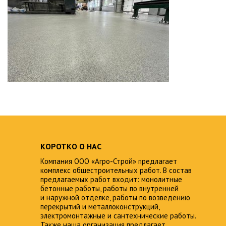
КОРОТКО О НАС
Компания ООО «Агро-Строй» предлагает
комплекс общестроительных работ. В состав
предлагаемых работ входит: монолитные
бетонные работы, работы по внутренней
и наружной отделке, работы по возведению
перекрытий и металлоконструкций,
электромонтажные и сантехнические работы.
Также наша организация предлагает