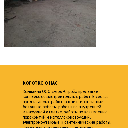
КОРОТКО О НАС
Компания ООО «Агро-Строй» предлагает
комплекс общестроительных работ. В состав
предлагаемых работ входит: монолитные
бетонные работы, работы по внутренней
и наружной отделке, работы по возведению
перекрытий и металлоконструкций,
электромонтажные и сантехнические работы.
Также наша организация предлагает