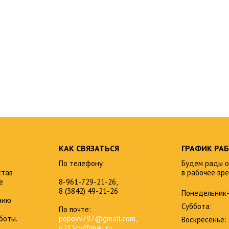
КАК СВЯЗАТЬСЯ
ГРАФИК РА
По телефону:
Будем рады о
став
в рабочее вре
е
8-961-729-21-26,
8 (3842) 49-21-26
Понедельник-
нию
Суббота:
По почте:
боты.
popovv797@gmail.com,
Воскресенье:
o213cv@mail.ru