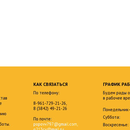
КАК СВЯЗАТЬСЯ
ГРАФИК РА
По телефону:
Будем рады о
став
в рабочее вре
е
8-961-729-21-26,
8 (3842) 49-21-26
Понедельник-
нию
Суббота:
По почте:
боты.
popovv797@gmail.com,
Воскресенье:
o213cv@mail.ru