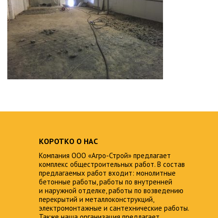
КОРОТКО О НАС
Компания ООО «Агро-Строй» предлагает
комплекс общестроительных работ. В состав
предлагаемых работ входит: монолитные
бетонные работы, работы по внутренней
и наружной отделке, работы по возведению
перекрытий и металлоконструкций,
электромонтажные и сантехнические работы.
Также наша организация предлагает