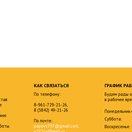
КАК СВЯЗАТЬСЯ
ГРАФИК РА
По телефону:
Будем рады о
став
в рабочее вре
е
8-961-729-21-26,
8 (3842) 49-21-26
Понедельник-
нию
Суббота:
По почте:
боты.
popovv797@gmail.com,
Воскресенье:
o213cv@mail.ru