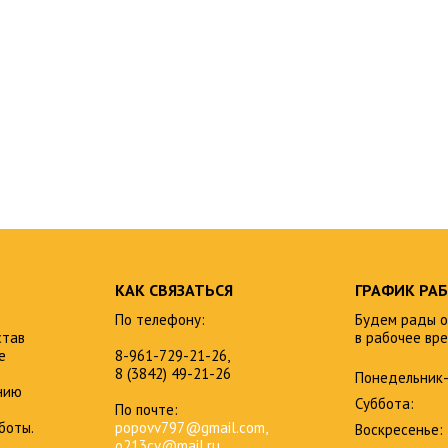
КАК СВЯЗАТЬСЯ
ГРАФИК РА
По телефону:
Будем рады о
став
в рабочее вре
е
8-961-729-21-26,
8 (3842) 49-21-26
Понедельник-
нию
Суббота:
По почте:
боты.
popovv797@gmail.com,
Воскресенье:
o213cv@mail.ru