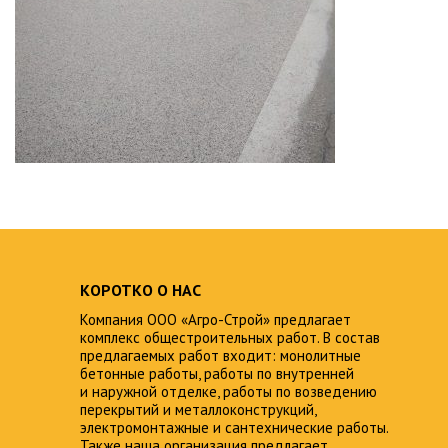
КОРОТКО О НАС
Компания ООО «Агро-Строй» предлагает
комплекс общестроительных работ. В состав
предлагаемых работ входит: монолитные
бетонные работы, работы по внутренней
и наружной отделке, работы по возведению
перекрытий и металлоконструкций,
электромонтажные и сантехнические работы.
Также наша организация предлагает