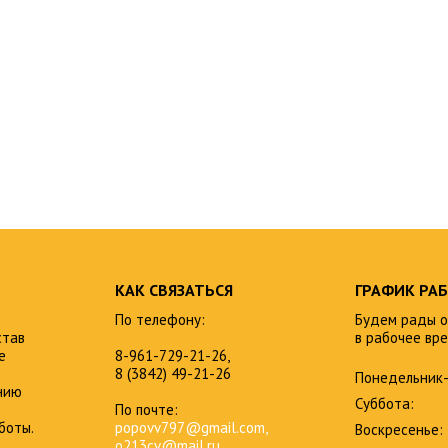
КАК СВЯЗАТЬСЯ
ГРАФИК РА
По телефону:
Будем рады о
став
в рабочее вре
е
8-961-729-21-26,
8 (3842) 49-21-26
Понедельник-
нию
Суббота:
По почте:
боты.
popovv797@gmail.com,
Воскресенье:
o213cv@mail.ru