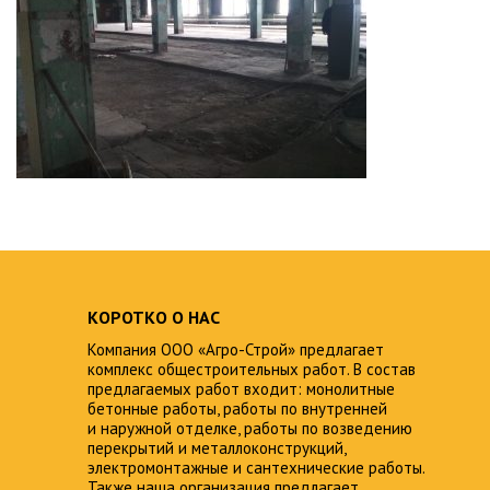
КОРОТКО О НАС
Компания ООО «Агро-Строй» предлагает
комплекс общестроительных работ. В состав
предлагаемых работ входит: монолитные
бетонные работы, работы по внутренней
и наружной отделке, работы по возведению
перекрытий и металлоконструкций,
электромонтажные и сантехнические работы.
Также наша организация предлагает