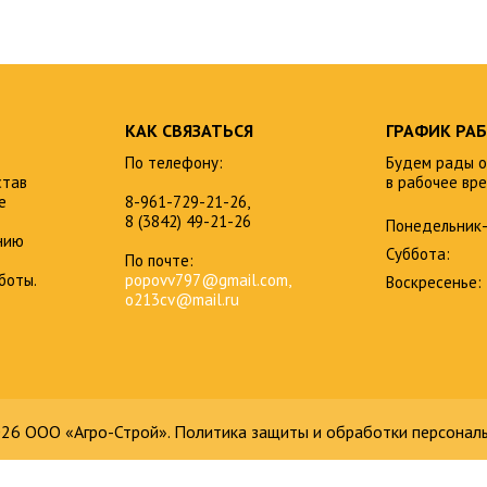
КАК СВЯЗАТЬСЯ
ГРАФИК РА
По телефону:
Будем рады о
став
в рабочее вре
е
8-961-729-21-26,
8 (3842) 49-21-26
Понедельник-
нию
Суббота:
По почте:
боты.
popovv797@gmail.com,
Воскресенье:
o213cv@mail.ru
26 ООО «Агро-Строй».
Политика защиты и обработки персонал