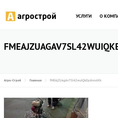
УСЛУГИ
О КОМП
FMEAJZUAGAV7SL42WUIQK
Агро-Строй
Главная
fMEAjZUagAv7Sl42wuIQkEpdnoxlKh